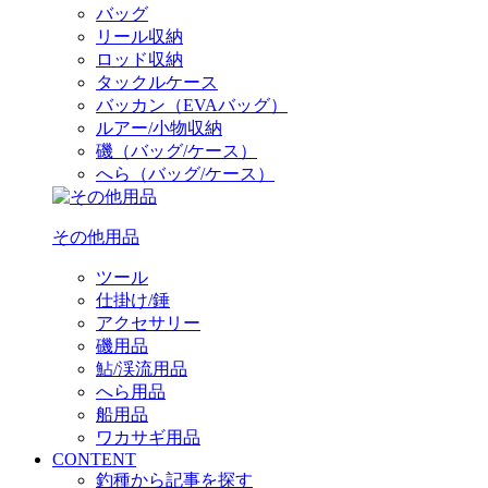
バッグ
リール収納
ロッド収納
タックルケース
バッカン（EVAバッグ）
ルアー/小物収納
磯（バッグ/ケース）
へら（バッグ/ケース）
その他用品
ツール
仕掛け/錘
アクセサリー
磯用品
鮎/渓流用品
へら用品
船用品
ワカサギ用品
CONTENT
釣種から記事を探す