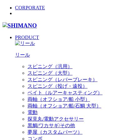
CORPORATE
PRODUCT
リール
スピニング（汎用）
スピニング（大型）
スピニング（レバーブレーキ）
スピニング（投げ・遠投）
ベイト（ルアーキャスティング）
両軸（オフショア/船 小型）
両軸（オフショア/船/石鯛 大型）
電動
探見丸/電動アクセサリー
黒鯛/ワカサギ/その他
夢屋（カスタムパーツ）
コンボ