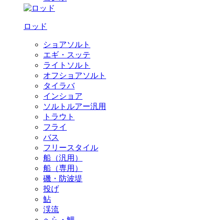
ロッド
ショアソルト
エギ・スッテ
ライトソルト
オフショアソルト
タイラバ
インショア
ソルトルアー汎用
トラウト
フライ
バス
フリースタイル
船（汎用）
船（専用）
磯・防波堤
投げ
鮎
渓流
へら・鯉