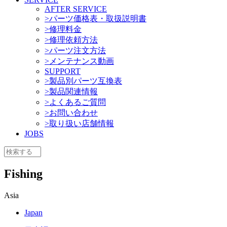
AFTER SERVICE
>パーツ価格表・取扱説明書
>修理料金
>修理依頼方法
>パーツ注文方法
>メンテナンス動画
SUPPORT
>製品別パーツ互換表
>製品関連情報
>よくあるご質問
>お問い合わせ
>取り扱い店舗情報
JOBS
Fishing
Asia
Japan