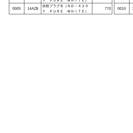
Ｙ ＰＵＲＥ ＷＨＩＴＥ）
水栓プラグＢ（ＮＤ－４２０
0005
14AZB
770
0010
Ｙ ＰＵＲＥ ＷＨＩＴＥ）