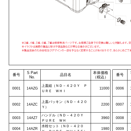
S Part
本体価格
番号
品目名
番号
No.
（税込）
上蓋組（ＮＤ－４２０Ｙ Ｐ
0001
14AZG
11000
0006
ＵＲＥ ＷＨＩ
上蓋パッキン（ＮＤ－４２０
0002
14AZC
2200
0007
Ｙ）
ハンドル（ＮＤ－４２０Ｙ
0003
14AZ7
3960
0008
ＰＵＲＥ ＷＨ
水栓セット（ＮＤ－４２０
0004
14AZR
1980
0009