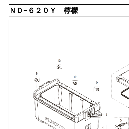
ＮＤ−６２０Ｙ 檸檬