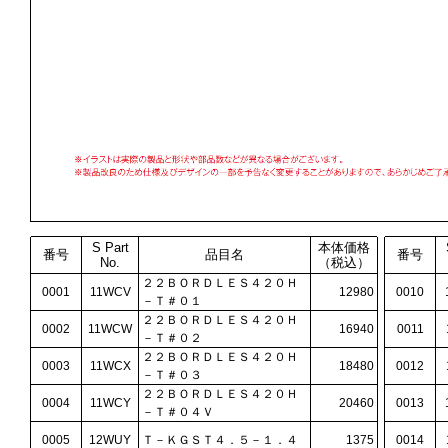
S Part
本体価格
番号
品目名
番号
No.
（税込）
２２ＢＯＲＤＬＥＳ４２０Ｈ
0001
11WCV
12980
0010
－Ｔ＃０１
２２ＢＯＲＤＬＥＳ４２０Ｈ
0002
11WCW
16940
0011
－Ｔ＃０２
２２ＢＯＲＤＬＥＳ４２０Ｈ
0003
11WCX
18480
0012
－Ｔ＃０３
２２ＢＯＲＤＬＥＳ４２０Ｈ
0004
11WCY
20460
0013
－Ｔ＃０４Ｖ
0005
12WUY
Ｔ－ＫＧＳＴ４．５－１．４
1375
0014