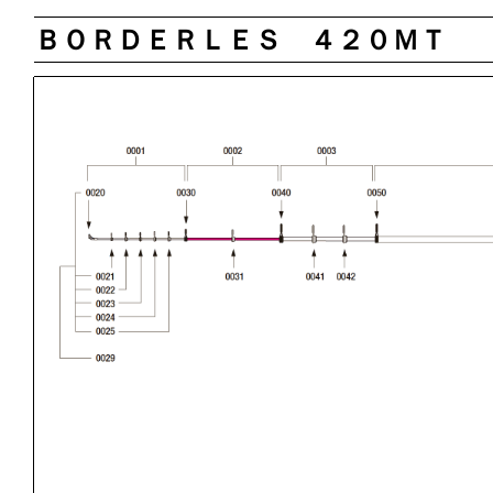
ＢＯＲＤＥＲＬＥＳ ４２０ＭＴ