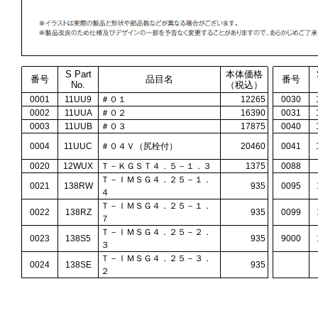
S Part
本体価格
番号
品目名
番号
No.
（税込）
0001
11UU9
＃０１
12265
0030
0002
11UUA
＃０２
16390
0031
0003
11UUB
＃０３
17875
0040
0004
11UUC
＃０４Ｖ（尻栓付）
20460
0041
0020
12WUX
Ｔ－ＫＧＳＴ４．５－１．３
1375
0088
Ｔ－ＩＭＳＧ４．２５－１．
0021
138RW
935
0095
４
Ｔ－ＩＭＳＧ４．２５－１．
0022
138RZ
935
0099
７
Ｔ－ＩＭＳＧ４．２５－２．
0023
138S5
935
9000
３
Ｔ－ＩＭＳＧ４．２５－３．
0024
138SE
935
２