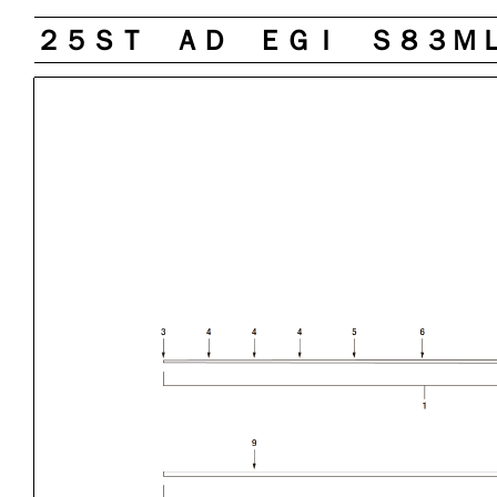
２５ＳＴ ＡＤ ＥＧＩ Ｓ８３Ｍ