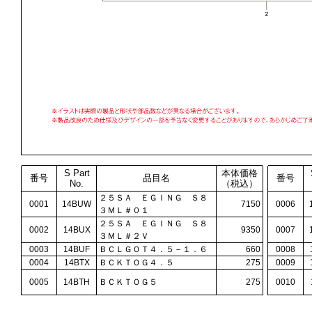
S Part
本体価格
番号
品目名
番号
No.
（税込）
２５ＳＡ ＥＧＩＮＧ Ｓ８
0001
14BUW
7150
0006
３ＭＬ＃０１
２５ＳＡ ＥＧＩＮＧ Ｓ８
0002
14BUX
9350
0007
３ＭＬ＃２Ｖ
0003
14BUF
ＢＣＬＧＯＴ４．５－１．６
660
0008
0004
14BTX
ＢＣＫＴＯＧ４．５
275
0009
0005
14BTH
ＢＣＫＴＯＧ５
275
0010