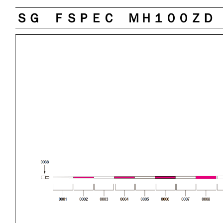
ＳＧ ＦＳＰＥＣ ＭＨ１００ＺＤ