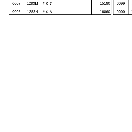
0007
1283M
＃０７
15180
0099
0008
1283N
＃０８
16060
9000