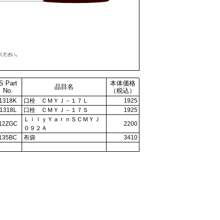
S Part
本体価格
品目名
No.
（税込）
1318K
口栓 ＣＭＹＪ－１７Ｌ
1925
1318L
口栓 ＣＭＹＪ－１７Ｓ
1925
ＬｉｌｙＹａｒｎＳＣＭＹＪ
12ZGC
2200
０９２Ａ
135BC
布袋
3410