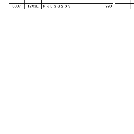
0007
12X3E
ＰＫＬＳＧ２０Ｓ
990