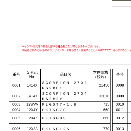
S Part
本体価格
番号
品目名
番号
No.
（税込）
ＳＣＯＲＰＩＯＮ ２７０４
0001
1414X
21450
0008
ＲＳ２＃０１
ＳＣＯＲＰＩＯＮ ２７０４
0002
1414Y
32010
0009
ＲＳ２＃２Ｖ
0003
12WVV
ＰＬＧＳＴ７－１．８
715
0010
0004
12X4Y
ＰＫＴＳＧ７Ｓ
660
0011
0005
12X4Z
ＰＫＴＳＧ８Ｓ
660
0012
0006
12X3A
ＰＫＬＳＧ１２Ｓ
770
0013