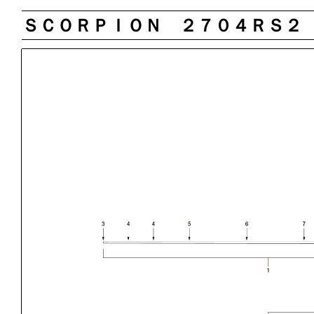
ＳＣＯＲＰＩＯＮ ２７０４ＲＳ２