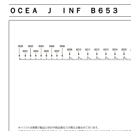
ＯＣＥＡ Ｊ ＩＮＦ Ｂ６５３