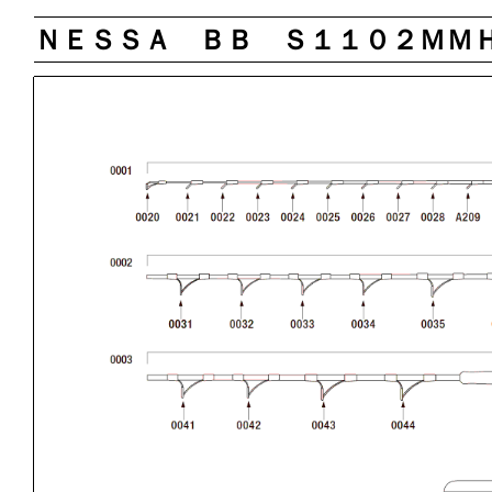
ＮＥＳＳＡ ＢＢ Ｓ１１０２ＭＭ