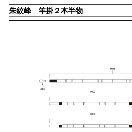
朱紋峰 竿掛２本半物