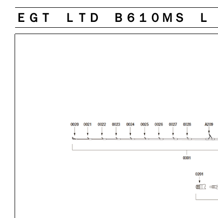
ＥＧＴ ＬＴＤ Ｂ６１０ＭＳ Ｌ