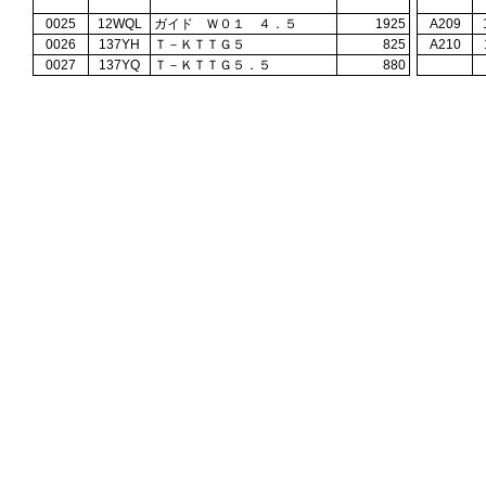
0025
12WQL
ガイド Ｗ０１ ４．５
1925
A209
0026
137YH
Ｔ－ＫＴＴＧ５
825
A210
0027
137YQ
Ｔ－ＫＴＴＧ５．５
880