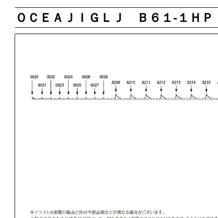
ＯＣＥＡＪＩＧＬＪ Ｂ６１‐１ＨＰ