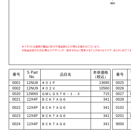
S Part
本体価格
番号
品目名
番号
No.
（税込）
0001
12NU8
＃０１Ｐ
13695
0025
0002
12NU9
＃０２Ｖ
10560
0026
0020
12WX0
ＧＭＬＧＳＴ６－１．３
715
0027
0021
12X4P
ＢＣＫＴＡＧ６
341
0028
0022
12X4P
ＢＣＫＴＡＧ６
341
0102
0023
12X4P
ＢＣＫＴＡＧ６
341
0201
0024
12X4P
ＢＣＫＴＡＧ６
341
9000