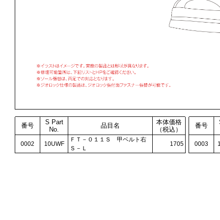
S Part
本体価格
番号
品目名
番号
No.
（税込）
ＦＴ－０１１Ｓ 甲ベルト右
0002
10UWF
1705
0003
Ｓ－Ｌ