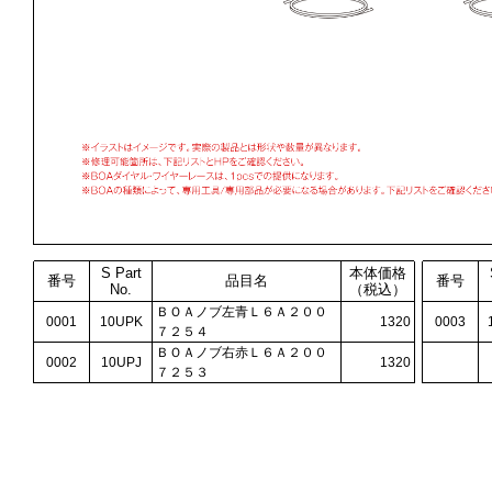
S Part
本体価格
番号
品目名
番号
No.
（税込）
ＢＯＡノブ左青Ｌ６Ａ２００
0001
10UPK
1320
0003
７２５４
ＢＯＡノブ右赤Ｌ６Ａ２００
0002
10UPJ
1320
７２５３