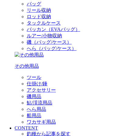
バッグ
リール収納
ロッド収納
タックルケース
バッカン（EVAバッグ）
ルアー/小物収納
磯（バッグ/ケース）
へら（バッグ/ケース）
その他用品
ツール
仕掛け/錘
アクセサリー
磯用品
鮎/渓流用品
へら用品
船用品
ワカサギ用品
CONTENT
釣種から記事を探す