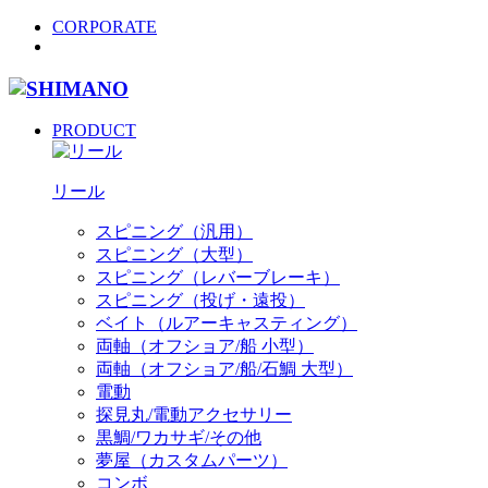
CORPORATE
PRODUCT
リール
スピニング（汎用）
スピニング（大型）
スピニング（レバーブレーキ）
スピニング（投げ・遠投）
ベイト（ルアーキャスティング）
両軸（オフショア/船 小型）
両軸（オフショア/船/石鯛 大型）
電動
探見丸/電動アクセサリー
黒鯛/ワカサギ/その他
夢屋（カスタムパーツ）
コンボ