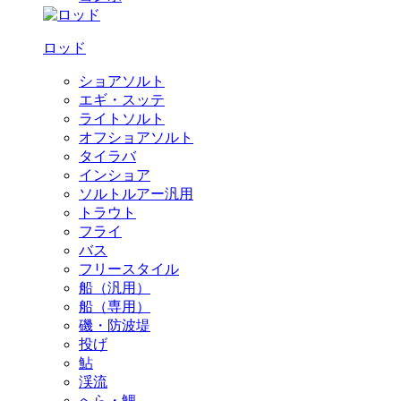
ロッド
ショアソルト
エギ・スッテ
ライトソルト
オフショアソルト
タイラバ
インショア
ソルトルアー汎用
トラウト
フライ
バス
フリースタイル
船（汎用）
船（専用）
磯・防波堤
投げ
鮎
渓流
へら・鯉