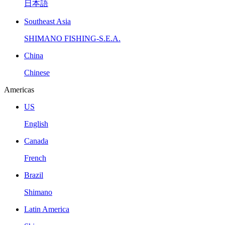
日本語
Southeast Asia
SHIMANO FISHING-S.E.A.
China
Chinese
Americas
US
English
Canada
French
Brazil
Shimano
Latin America