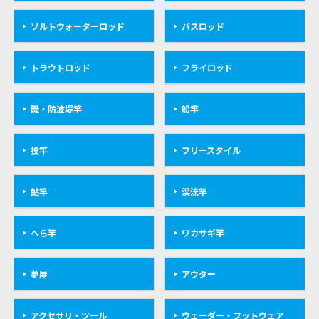
ソルトウォーターロッド
バスロッド
トラウトロッド
フライロッド
磯・防波堤竿
船竿
投竿
フリースタイル
鮎竿
渓流竿
へら竿
ワカサギ竿
夢屋
アウター
アクセサリ・ツール
ウェーダー・フットウェア