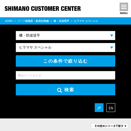
MENU
パーツ価格表
HOME
パーツ価格表・取扱説明書
磯・防波堤竿
ヒラマサ スペシャル
PARTS LIST
この条件で絞り込む
検索
JP
EN
その他のシリーズで探す