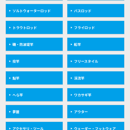
ソルトウォーターロッド
バスロッド
トラウトロッド
フライロッド
磯・防波堤竿
船竿
投竿
フリースタイル
鮎竿
渓流竿
へら竿
ワカサギ竿
夢屋
アウター
アクセサリ・ツール
ウェーダー・フットウェア