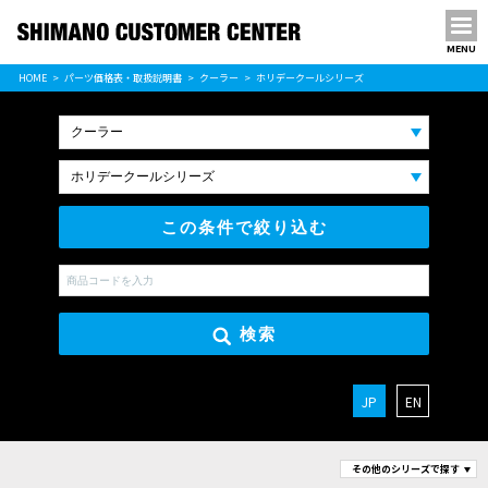
MENU
パーツ価格表
HOME
パーツ価格表・取扱説明書
クーラー
ホリデークールシリーズ
PARTS LIST
この条件で絞り込む
検索
JP
EN
その他のシリーズで探す