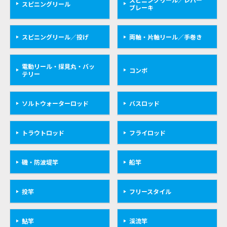
スピニングリール
ブレーキ
スピニングリール／投げ
両軸・片軸リール／手巻き
電動リール・探見丸・バッ
コンボ
テリー
ソルトウォーターロッド
バスロッド
トラウトロッド
フライロッド
磯・防波堤竿
船竿
投竿
フリースタイル
鮎竿
渓流竿