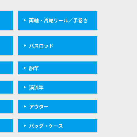
両軸・片軸リール／手巻き
バスロッド
船竿
渓流竿
アウター
バッグ・ケース