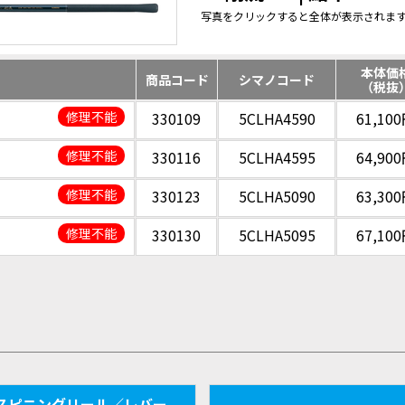
写真をクリックすると全体が表示されま
本体価
商品コード
シマノコード
（税抜
修理不能
330109
5CLHA4590
61,10
修理不能
330116
5CLHA4595
64,90
修理不能
330123
5CLHA5090
63,30
修理不能
330130
5CLHA5095
67,10
スピニングリール／レバー