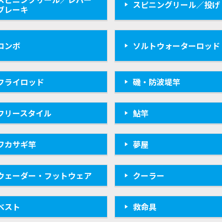
スピニングリール／投げ
ブレーキ
コンボ
ソルトウォーターロッド
フライロッド
磯・防波堤竿
フリースタイル
鮎竿
ワカサギ竿
夢屋
ウェーダー・フットウェア
クーラー
ベスト
救命具