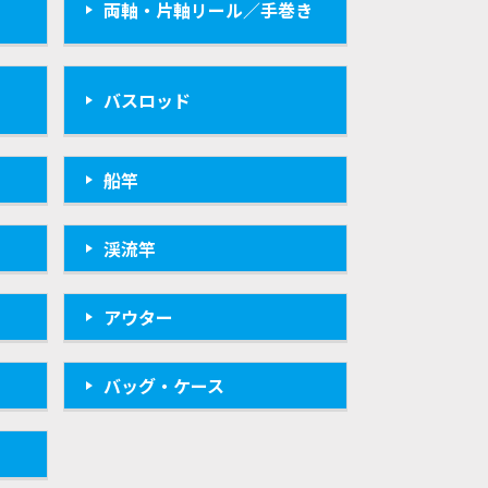
両軸・片軸リール／手巻き
バスロッド
船竿
渓流竿
アウター
バッグ・ケース