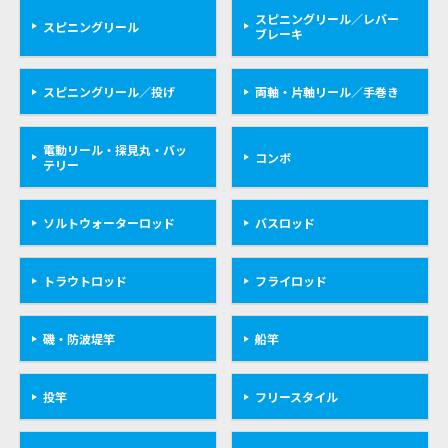
スピニングリール／レバー
スピニングリール
ブレーキ
スピニングリール／投げ
両軸・片軸リール／手巻き
電動リール・探見丸・バッ
コンボ
テリー
ソルトウォーターロッド
バスロッド
トラウトロッド
フライロッド
磯・防波堤竿
船竿
投竿
フリースタイル