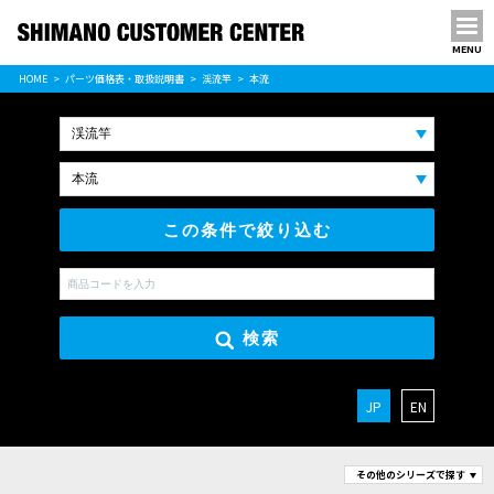
MENU
パーツ価格表
HOME
パーツ価格表・取扱説明書
渓流竿
本流
PARTS LIST
この条件で絞り込む
検索
JP
EN
その他のシリーズで探す