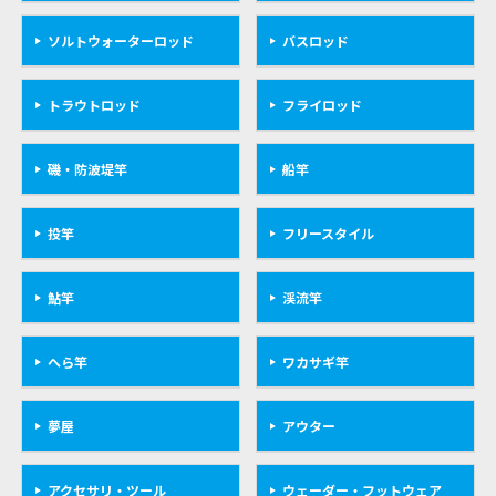
ソルトウォーターロッド
バスロッド
トラウトロッド
フライロッド
磯・防波堤竿
船竿
投竿
フリースタイル
鮎竿
渓流竿
へら竿
ワカサギ竿
夢屋
アウター
アクセサリ・ツール
ウェーダー・フットウェア