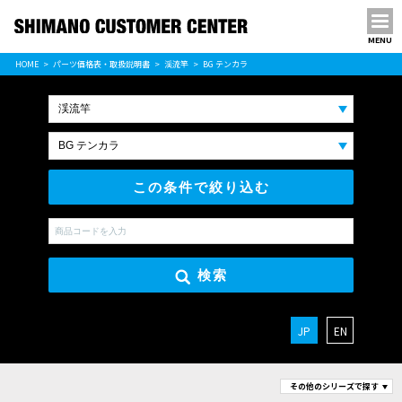
MENU
パーツ価格表
HOME
パーツ価格表・取扱説明書
渓流竿
BG テンカラ
PARTS LIST
この条件で絞り込む
検索
JP
EN
その他のシリーズで探す