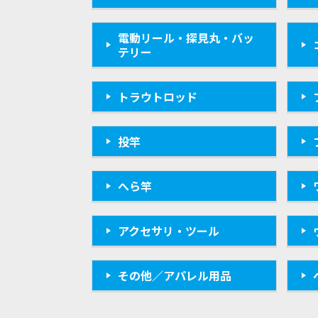
電動リール・探見丸・バッ
テリー
トラウトロッド
投竿
へら竿
アクセサリ・ツール
その他／アパレル用品