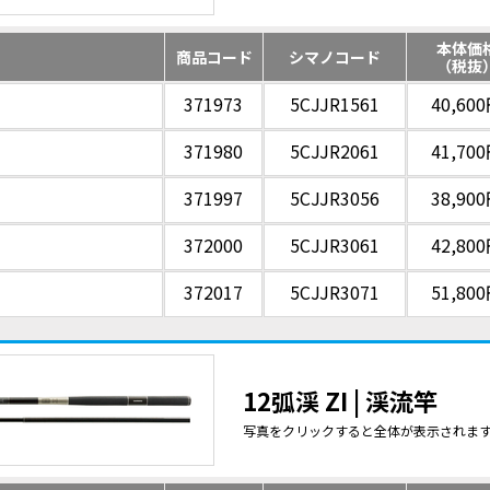
本体価
商品コード
シマノコード
（税抜
371973
5CJJR1561
40,60
371980
5CJJR2061
41,70
371997
5CJJR3056
38,90
372000
5CJJR3061
42,80
372017
5CJJR3071
51,80
12弧渓 ZI | 渓流竿
写真をクリックすると全体が表示されま