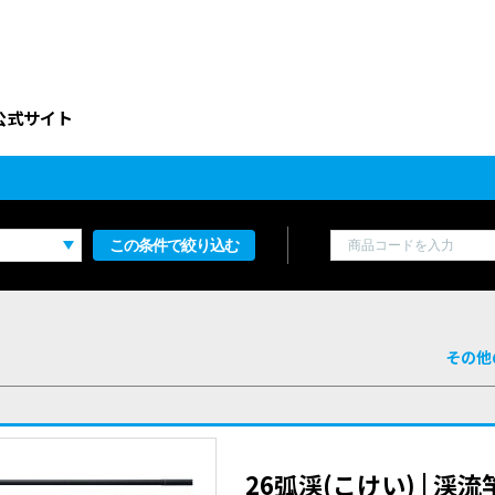
公式サイト
この条件で絞り込む
その他
26弧渓(こけい) | 渓流