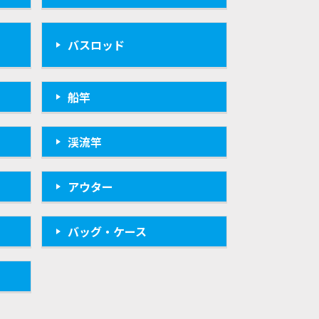
バスロッド
船竿
渓流竿
アウター
バッグ・ケース