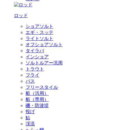
ロッド
ショアソルト
エギ・スッテ
ライトソルト
オフショアソルト
タイラバ
インショア
ソルトルアー汎用
トラウト
フライ
バス
フリースタイル
船（汎用）
船（専用）
磯・防波堤
投げ
鮎
渓流
へら・鯉