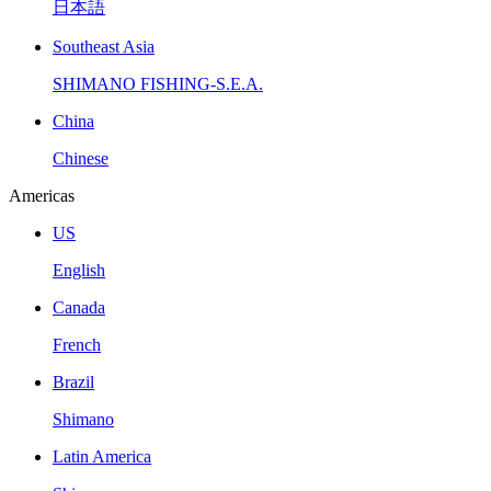
日本語
Southeast Asia
SHIMANO FISHING-S.E.A.
China
Chinese
Americas
US
English
Canada
French
Brazil
Shimano
Latin America