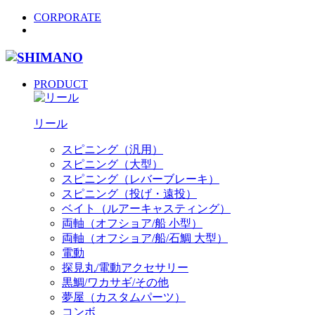
CORPORATE
PRODUCT
リール
スピニング（汎用）
スピニング（大型）
スピニング（レバーブレーキ）
スピニング（投げ・遠投）
ベイト（ルアーキャスティング）
両軸（オフショア/船 小型）
両軸（オフショア/船/石鯛 大型）
電動
探見丸/電動アクセサリー
黒鯛/ワカサギ/その他
夢屋（カスタムパーツ）
コンボ