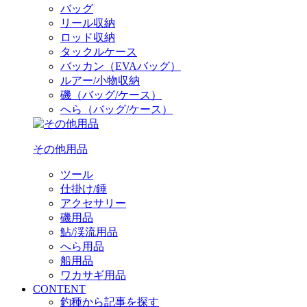
バッグ
リール収納
ロッド収納
タックルケース
バッカン（EVAバッグ）
ルアー/小物収納
磯（バッグ/ケース）
へら（バッグ/ケース）
その他用品
ツール
仕掛け/錘
アクセサリー
磯用品
鮎/渓流用品
へら用品
船用品
ワカサギ用品
CONTENT
釣種から記事を探す