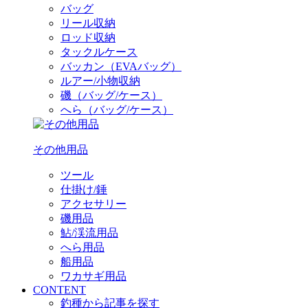
バッグ
リール収納
ロッド収納
タックルケース
バッカン（EVAバッグ）
ルアー/小物収納
磯（バッグ/ケース）
へら（バッグ/ケース）
その他用品
ツール
仕掛け/錘
アクセサリー
磯用品
鮎/渓流用品
へら用品
船用品
ワカサギ用品
CONTENT
釣種から記事を探す