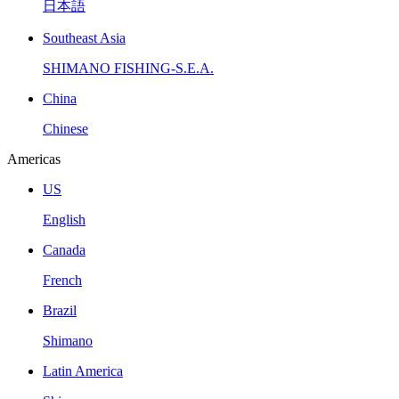
日本語
Southeast Asia
SHIMANO FISHING-S.E.A.
China
Chinese
Americas
US
English
Canada
French
Brazil
Shimano
Latin America