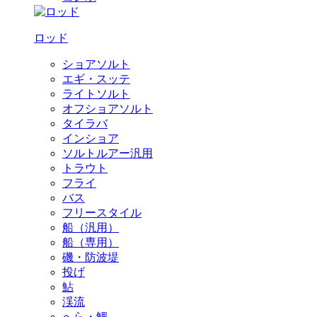
ロッド
ショアソルト
エギ・スッテ
ライトソルト
オフショアソルト
タイラバ
インショア
ソルトルアー汎用
トラウト
フライ
バス
フリースタイル
船（汎用）
船（専用）
磯・防波堤
投げ
鮎
渓流
へら・鯉