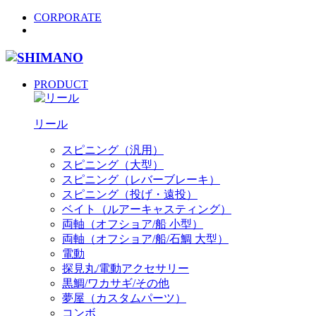
CORPORATE
PRODUCT
リール
スピニング（汎用）
スピニング（大型）
スピニング（レバーブレーキ）
スピニング（投げ・遠投）
ベイト（ルアーキャスティング）
両軸（オフショア/船 小型）
両軸（オフショア/船/石鯛 大型）
電動
探見丸/電動アクセサリー
黒鯛/ワカサギ/その他
夢屋（カスタムパーツ）
コンボ