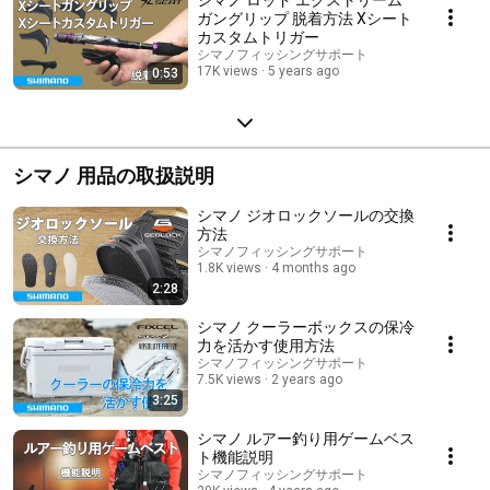
ガングリップ 脱着方法 Xシート
カスタムトリガー
シマノフィッシングサポート
17K views
5 years ago
0:53
シマノ 用品の取扱説明
シマノ ジオロックソールの交換
方法
シマノフィッシングサポート
1.8K views
4 months ago
2:28
シマノ クーラーボックスの保冷
力を活かす使用方法
シマノフィッシングサポート
7.5K views
2 years ago
3:25
シマノ ルアー釣り用ゲームベス
ト機能説明
シマノフィッシングサポート