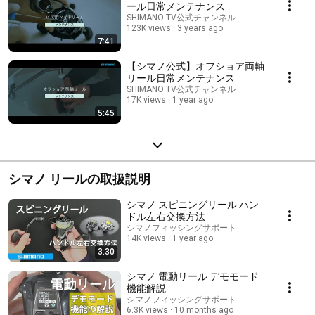
ール日常メンテナンス
SHIMANO TV公式チャンネル
123K views
3 years ago
7:41
【シマノ公式】オフショア両軸
リール日常メンテナンス
SHIMANO TV公式チャンネル
17K views
1 year ago
5:45
シマノ リールの取扱説明
シマノ スピニングリール ハン
ドル左右交換方法
シマノフィッシングサポート
14K views
1 year ago
3:30
シマノ 電動リール デモモード
機能解説
シマノフィッシングサポート
6.3K views
10 months ago