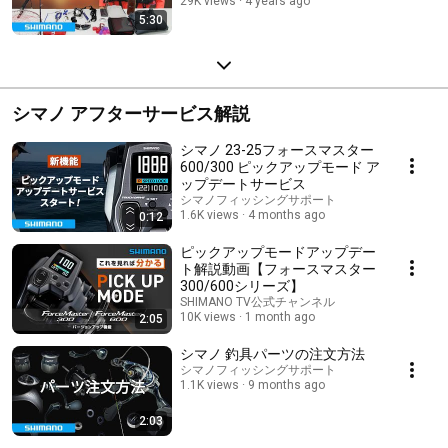
29K views
4 years ago
5:30
シマノ アフターサービス解説
シマノ 23-25フォースマスター
600/300 ピックアップモード ア
ップデートサービス
シマノフィッシングサポート
1.6K views
4 months ago
0:12
ピックアップモードアップデー
ト解説動画【フォースマスター
300/600シリーズ】
SHIMANO TV公式チャンネル
10K views
1 month ago
2:05
シマノ 釣具パーツの注文方法
シマノフィッシングサポート
1.1K views
9 months ago
2:03