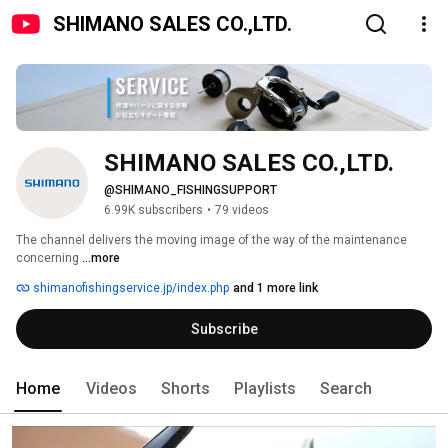
SHIMANO SALES CO.,LTD.
SHIMANO SALES CO.,LTD.
@SHIMANO_FISHINGSUPPORT
6.99K subscribers
•
79 videos
The channel delivers the moving image of the way of the maintenance 
concerning 
...more
shimanofishingservice.jp/index.php
and 1 more link
Subscribe
Home
Videos
Shorts
Playlists
Search