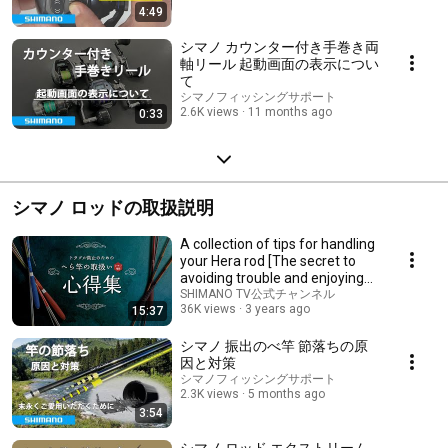
4:49
シマノ カウンター付き手巻き両
軸リール 起動画面の表示につい
て
シマノフィッシングサポート
2.6K views
11 months ago
0:33
シマノ ロッドの取扱説明
A collection of tips for handling
your Hera rod [The secret to
avoiding trouble and enjoying
your...
SHIMANO TV公式チャンネル
36K views
3 years ago
15:37
シマノ 振出のべ竿 節落ちの原
因と対策
シマノフィッシングサポート
2.3K views
5 months ago
3:54
シマノ ロッド エクストリーム