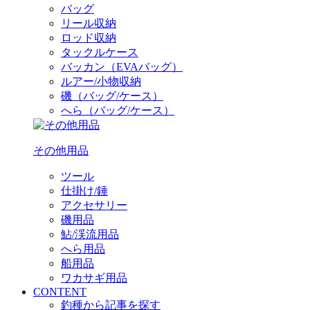
バッグ
リール収納
ロッド収納
タックルケース
バッカン（EVAバッグ）
ルアー/小物収納
磯（バッグ/ケース）
へら（バッグ/ケース）
その他用品
ツール
仕掛け/錘
アクセサリー
磯用品
鮎/渓流用品
へら用品
船用品
ワカサギ用品
CONTENT
釣種から記事を探す