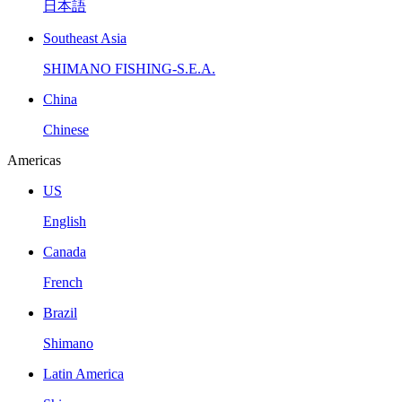
日本語
Southeast Asia
SHIMANO FISHING-S.E.A.
China
Chinese
Americas
US
English
Canada
French
Brazil
Shimano
Latin America