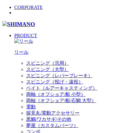
CORPORATE
PRODUCT
リール
スピニング（汎用）
スピニング（大型）
スピニング（レバーブレーキ）
スピニング（投げ・遠投）
ベイト（ルアーキャスティング）
両軸（オフショア/船 小型）
両軸（オフショア/船/石鯛 大型）
電動
探見丸/電動アクセサリー
黒鯛/ワカサギ/その他
夢屋（カスタムパーツ）
コンボ