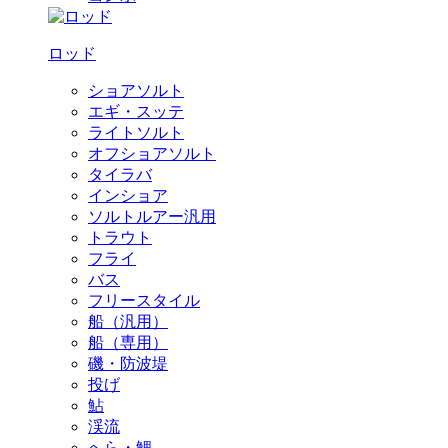
ロッド
ショアソルト
エギ・スッテ
ライトソルト
オフショアソルト
タイラバ
インショア
ソルトルアー汎用
トラウト
フライ
バス
フリースタイル
船（汎用）
船（専用）
磯・防波堤
投げ
鮎
渓流
へら・鯉