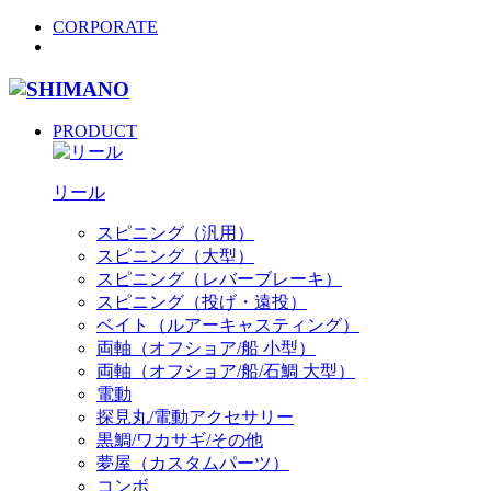
CORPORATE
PRODUCT
リール
スピニング（汎用）
スピニング（大型）
スピニング（レバーブレーキ）
スピニング（投げ・遠投）
ベイト（ルアーキャスティング）
両軸（オフショア/船 小型）
両軸（オフショア/船/石鯛 大型）
電動
探見丸/電動アクセサリー
黒鯛/ワカサギ/その他
夢屋（カスタムパーツ）
コンボ