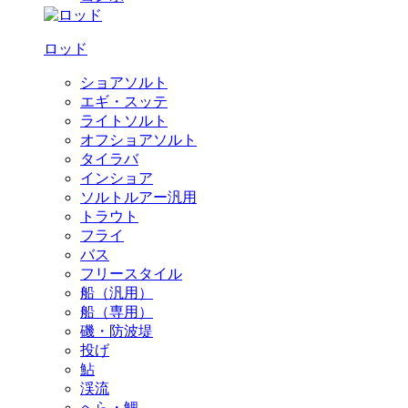
ロッド
ショアソルト
エギ・スッテ
ライトソルト
オフショアソルト
タイラバ
インショア
ソルトルアー汎用
トラウト
フライ
バス
フリースタイル
船（汎用）
船（専用）
磯・防波堤
投げ
鮎
渓流
へら・鯉