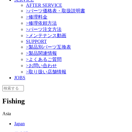
AFTER SERVICE
>パーツ価格表・取扱説明書
>修理料金
>修理依頼方法
>パーツ注文方法
>メンテナンス動画
SUPPORT
>製品別パーツ互換表
>製品関連情報
>よくあるご質問
>お問い合わせ
>取り扱い店舗情報
JOBS
Fishing
Asia
Japan