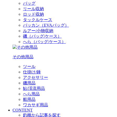
バッグ
リール収納
ロッド収納
タックルケース
バッカン（EVAバッグ）
ルアー/小物収納
磯（バッグ/ケース）
へら（バッグ/ケース）
その他用品
ツール
仕掛け/錘
アクセサリー
磯用品
鮎/渓流用品
へら用品
船用品
ワカサギ用品
CONTENT
釣種から記事を探す